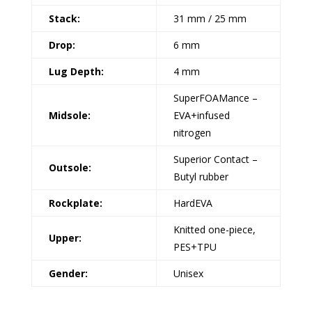
Stack:
31 mm / 25 mm
Drop:
6 mm
Lug Depth:
4 mm
SuperFOAMance –
Midsole:
EVA+infused
nitrogen
Superior Contact –
Outsole:
Butyl rubber
Rockplate:
HardEVA
Knitted one-piece,
Upper:
PES+TPU
Gender:
Unisex