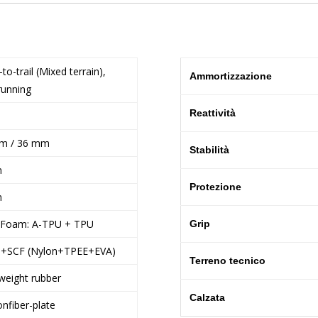
to-trail (Mixed terrain),
Ammortizzazione
running
Reattività
m / 36 mm
Stabilità
m
Protezione
m
-Foam: A-TPU + TPU
Grip
+SCF (Nylon+TPEE+EVA)
Terreno tecnico
weight rubber
Calzata
nfiber-plate