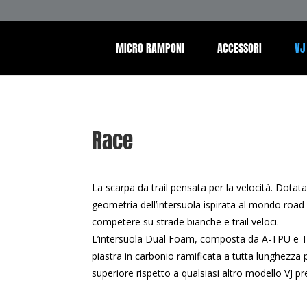
MICRO RAMPONI
ACCESSORI
VJ
Race
La scarpa da trail pensata per la velocità. Dotata
geometria dell’intersuola ispirata al mondo road r
competere su strade bianche e trail veloci.
L’intersuola Dual Foam, composta da A-TPU e TP
piastra in carbonio ramificata a tutta lunghezza p
superiore rispetto a qualsiasi altro modello VJ p