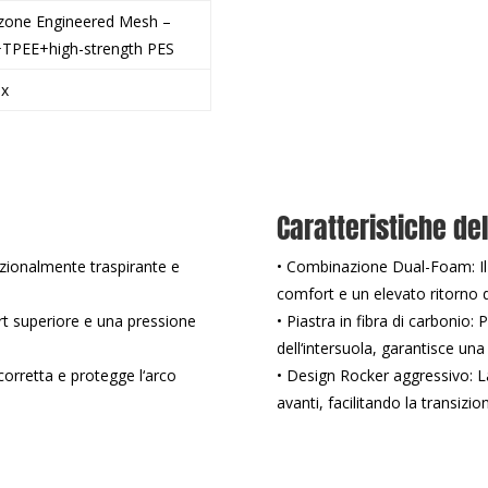
izone Engineered Mesh –
TPEE+high-strength PES
ex
Caratteristiche del
ezionalmente traspirante e
• Combinazione Dual-Foam: Il 
comfort e un elevato ritorno d
rt superiore e una pressione
• Piastra in fibra di carbonio: 
dell‘intersuola, garantisce una
 corretta e protegge l‘arco
• Design Rocker aggressivo: La
avanti, facilitando la transizio