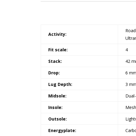
Road-
Activity:
Ultra
Fit scale:
4
Stack:
42 m
Drop:
6 m
Lug Depth:
3 m
Midsole:
Dual
Insole:
Mesh
Outsole:
Light
Energyplate:
Carbo