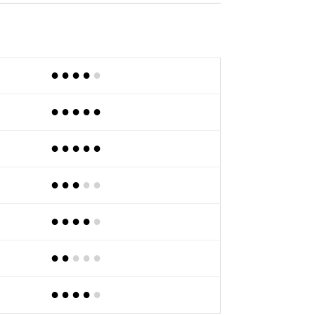
●●●●
●
●●●●●
●●●●●
●●●
●
●
●●●●
●
●●
●
●
●
●●●●
●