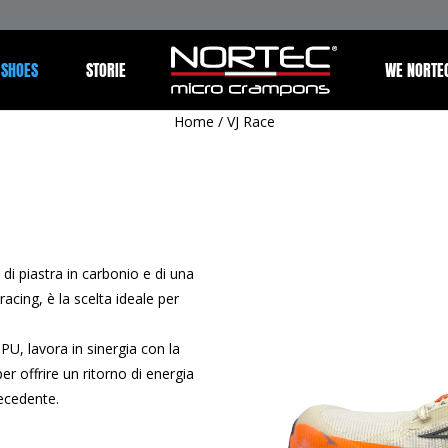
 SHOES
STORIE
WE NORTE
Home
/
VJ Race
 di piastra in carbonio e di una
acing, è la scelta ideale per
U, lavora in sinergia con la
er offrire un ritorno di energia
recedente.