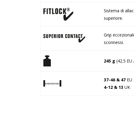
Sistema di allac
superiore.
Grip eccezional
sconnessi.
245 g
(42.5 EU 
37-46 & 47
EU
4-12 & 13
UK