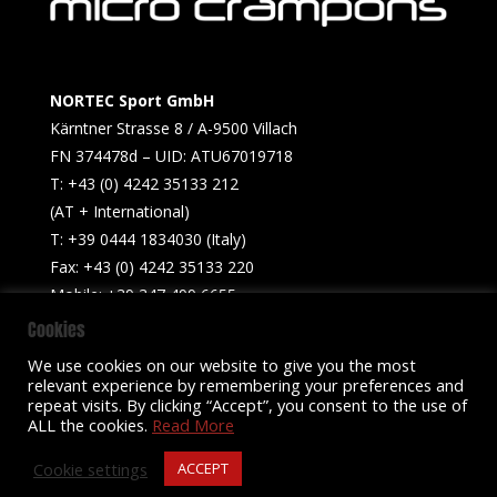
NORTEC Sport GmbH
Kärntner Strasse 8 / A-9500 Villach
FN 374478d – UID: ATU67019718
T: +43 (0) 4242 35133 212
(AT + International)
T: +39 0444 1834030 (Italy)
Fax: +43 (0) 4242 35133 220
Mobile: +39 347 499 6655​
Cookies
info@nortecsport.com
We use cookies on our website to give you the most
relevant experience by remembering your preferences and
repeat visits. By clicking “Accept”, you consent to the use of
ALL the cookies.
Read More
© NORTEC Sport 2012-2026
Cookies
Imprint
Sales Conditions
Privacy Policy
Cookie settings
ACCEPT