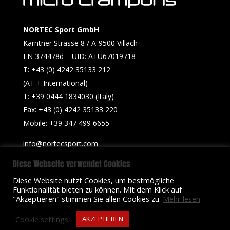
NORTEC Sport GmbH
Kärntner Strasse 8 / A-9500 Villach
FN 374478d – UID: ATU67019718
T: +43 (0) 4242 35133 212
(AT + International)
T: +39 0444 1834030 (Italy)
Fax: +43 (0) 4242 35133 220
Mobile: +39 347 499 6655​
info@nortecsport.com
Diese Webseite verwendet Cookies
Diese Website nutzt Cookies, um bestmögliche
Funktionalität bieten zu können. Mit dem Klick auf
© NORTEC Sport 2012-2023
Cookies
"Akzeptieren" stimmen Sie allen Cookies zu.
Mehr lesen
Impressum
Privacy
AGB – Allgemeine Geschäftsbedingungen
Cookie settings
AKZEPTIEREN